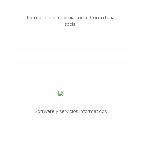
Germinando
Iniciativas socioambientales
Formación, economía social, Consultoría
social
Garua
Formación, consultoría y
Software y servicios informáticos
emprendimientos ecosociales