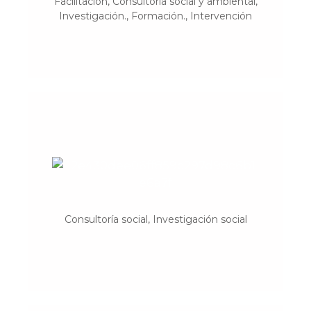
Facilitación, Consultoría social y ambiental,
procesos de cambio en lo social,
Investigación., Formación., Intervención
ambiental, económico y cultural.
Andaira
Construimos imágenes concretas y
accesibles que permiten entender el
paisaje social, colaborando con un
Consultoría social, Investigación social
desarrollo económico y social sostenible.