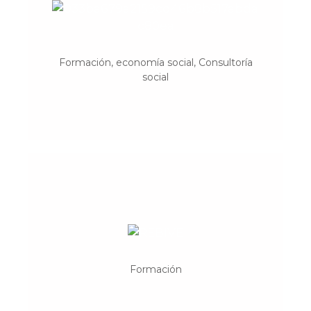
Pandora Mirabilia
Formación, sensibilización, comunicación y
Formación, economía social, Consultoría
género
social
ReBive
Rehabilitación, arquitectura bioclimática,
Formación
participación