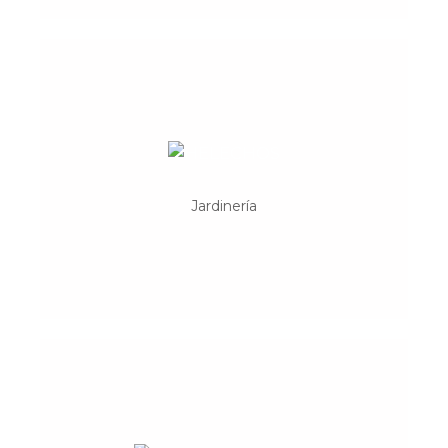
Helechos
Formamos, proyectamos, ejecutamos y
conservamos espacios verdes, trabajando
Jardinería
para conseguir una rentabilidad justa y
equilibrada.