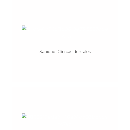
Codenta Clínicas Dentales
Odontología preventiva y conservadora.
Ortodoncia tradicional e invisible.
Implantología. Cirugía oral. Oclusión,
Sanidad, Clínicas dentales
prótesis y periodoncia.
Cronopios idiomas
Escuela de Español para extranjeros