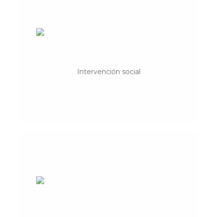
ACAIS Comunidad y
desarrollo
Desarrollo de proyectos y procesos de
intervención socioeducativa. Acciones para
Intervención social
el desarrollo de la inteligencia emocional.
Aplica investigación y
traslación
Cooperativa de investigación social en
salud y bienestar, formada por