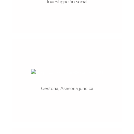
Investigación social
profesionales de la sociología, la politología
y la salud pública.
Adeia
Prestamos servicios a personas y
entidades en los ámbitos Jurídico,
Gestoría, Asesoría jurídica
Económico–Financiero, Laboral y
Formativo.