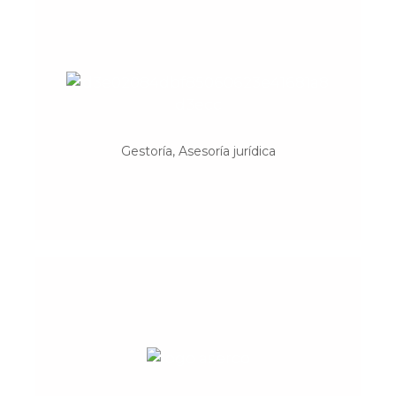
Aquo
Asesoría jurídica y gestión laboral-contable
desde la economía social.
Gestoría, Asesoría jurídica
Aserco
Asesoría fiscal, gestión laboral-contable,