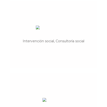
Dinamia
Asistencia y consultoría a proyectos y
Intervención social, Consultoría social
procesos sociales.
Documfy