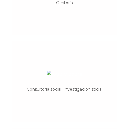
Gestoría
especializados en cooperativas.
Biocore
Ciencia + Desarrollo + Comú
Consultoría social, Investigación social