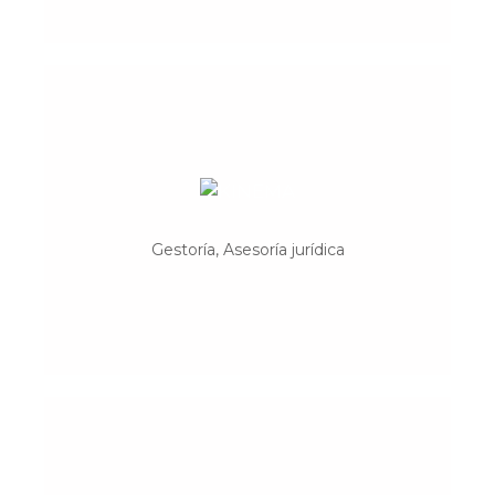
Cooperativa Kinema
Proyecto autogestionado por un equipo
de profesionales del derecho, la economía,
Gestoría, Asesoría jurídica
las ciencias políticas, la psicología y las
nuevas tecnologías.