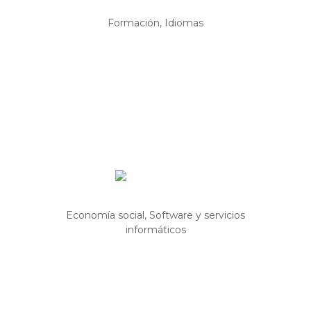
gestionada por profesores y con atención
Formación, Idiomas
personalizada.
DABNE
Economía social, Software y servicios
Tecnología, economía social y género.
informáticos