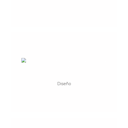
Eleventh Floor
Estudio de producción audiovisual, diseño
y creatividad
Diseño