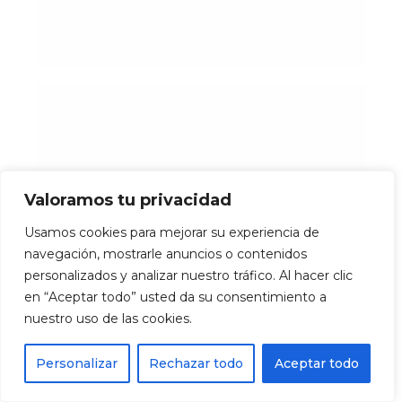
Tosande
Promoción, ejecución y gestión de
Valoramos tu privacidad
proyectos clínico-asistenciales y de
naturaleza social. Atención a las
Usamos cookies para mejorar su experiencia de
Sanidad
necesidades de las personas mayores
navegación, mostrarle anuncios o contenidos
dependientes
personalizados y analizar nuestro tráfico. Al hacer clic
en “Aceptar todo” usted da su consentimiento a
nuestro uso de las cookies.
Personalizar
Rechazar todo
Aceptar todo