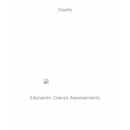
Diseño textil
Diseño
Espacio Dejando Huella
Educación. Crianza. Asesoramiento
Educación. Crianza. Asesoramiento