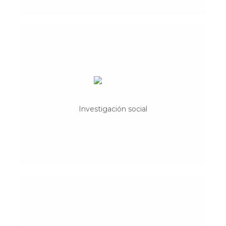
Indaga
Servicios de apoyo, asesoría y coordinación
de proyectos de investigación.
Investigación social
Desarrollamos estrategias de difusión de
resultados científicos.