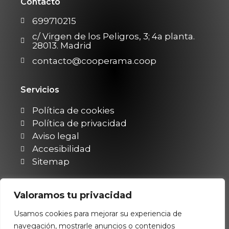
Contacto
699710215
c/ Virgen de los Peligros, 3; 4a planta.
28013. Madrid
contacto@cooperama.coop
Servicios
Política de cookies
Política de privacidad
Aviso legal
Accesibilidad
Sitemap
Valoramos tu privacidad
Esta página web ha sido financiada por la
Unión Europea – NextGenerationEU con los
Usamos cookies para mejorar su experiencia de
fondos para el Plan de Recuperación,
navegación, mostrarle anuncios o contenidos