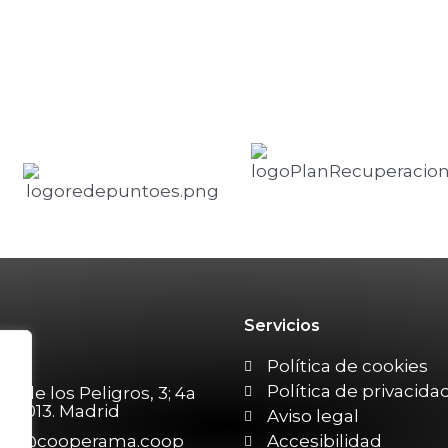
Servicios
215
Política de cookies
Política de privacida
en de los Peligros, 3; 4a
. 28013. Madrid
Aviso legal
cto@cooperama.coop
Accesibilidad