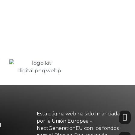
Esta página web ha sido financiada
por la Unión Europea –
d
NextGenerationEU con los fondos