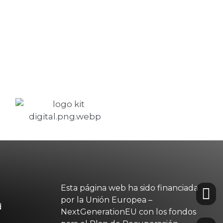
Esta página web ha sido financiada
por la Unión Europea –
d
NextGenerationEU con los fondos